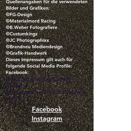
Quellenangaben für die verwendeten
Bilder und Grafiken:
©FG-Design
©Materialmord Racing
©B.Weher Fotografiere
©Custumkingz
©JC Photographixx
©Brandneu Mediendesign
©Grafik-Handwerk
Dieses Impressum gilt auch für
folgende Social Media Profile:
Facebook:
https://www.facebook.com/Fg-
Design
https://www.facebook.com/frederik.
grefe.7
Facebook
Instagram