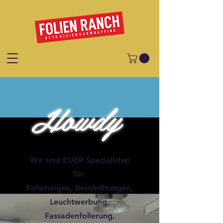
Howdy
Wir sind EUER Spezialisten
für:
Folierungen, Beschriftungen,
Leuchtwerbung,
Fassadenfolierung,