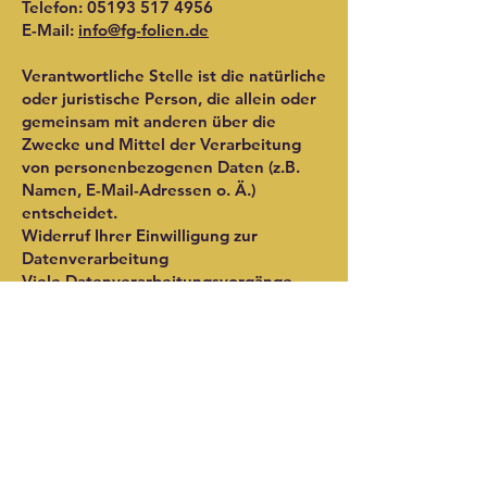
Telefon: 05193 517 4956
E-Mail:
info@fg-folien.de
Verantwortliche Stelle ist die natürliche
oder juristische Person, die allein oder
gemeinsam mit anderen über die
Zwecke und Mittel der Verarbeitung
von personenbezogenen Daten (z.B.
Namen, E-Mail-Adressen o. Ä.)
entscheidet.
Widerruf Ihrer Einwilligung zur
Datenverarbeitung
Viele Datenverarbeitungsvorgänge
sind nur mit Ihrer ausdrücklichen
Einwilligung möglich. Sie können eine
bereits erteilte Einwilligung jederzeit
widerrufen. Dazu reicht eine formlose
Mitteilung per E-Mail an uns. Die
Rechtmäßigkeit der bis zum Widerruf
erfolgten Datenverarbeitung bleibt
vom Widerruf unberührt.